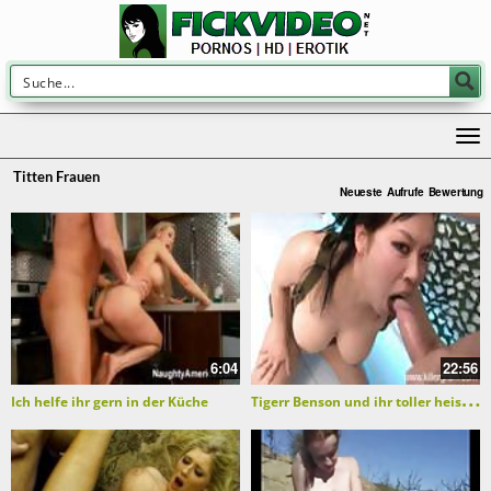
Titten Frauen
Neueste
Aufrufe
Bewertung
6:04
22:56
T
igerr Benson und ihr toller heisser Arsch
Ich helfe ihr gern in der Küche