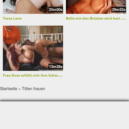
25m00s
29m52s
B
ella mit den Brüsten wird hart gefickt
Tessa Lane
13m28s
F
rau Knox erfüllt sich ihre Schwanzträume
Startseite
»
Titten frauen