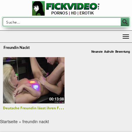
Freundin Nackt
Neueste
Aufrufe
Bewertung
00:13:08
D
eutsche Freundin lässt ihren Freund eine andere ficken
Startseite
»
freundin nackt