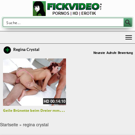
Regina Crystal
Neueste
Aufrufe
Bewertung
HD
00:14:10
G
eile Brünette beim Dreier mmf in den Arsch gefickt
Startseite
»
regina crystal